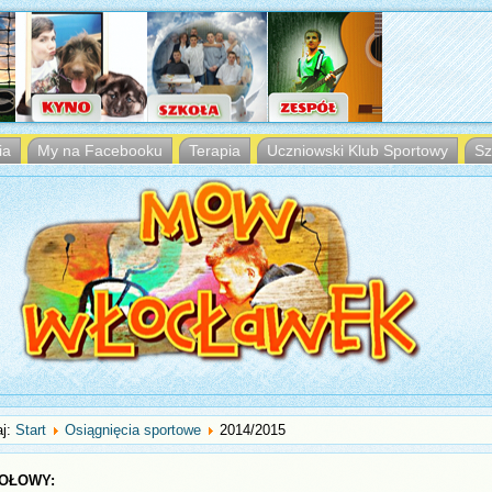
ia
My na Facebooku
Terapia
Uczniowski Klub Sportowy
Sz
aj:
Start
Osiągnięcia sportowe
2014/2015
TOŁOWY: