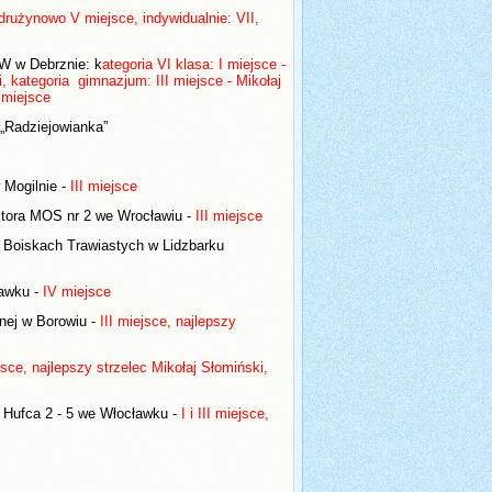
drużynowo V miejsce, indywidualnie: VII,
W w Debrznie: k
ategoria VI klasa: I miejsce -
kategoria gimnazjum: III miejsce - Mikołaj
 miejsce
 „Radziejowianka”
 Mogilnie -
III miejsce
ktora MOS nr 2 we Wrocławiu -
III miejsce
a Boiskach Trawiastych w Lidzbarku
ławku -
IV miejsce
nej w Borowiu -
III miejsce, najlepszy
jsce, najlepszy strzelec Mikołaj Słomiński,
 Hufca 2 - 5 we Włocławku -
I i III miejsce,