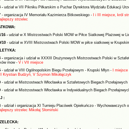
3 -
udział w VII Pikniku Piłkarskim o Puchar Dyrektora Wydziału Edukacji Ur
7
- organizacja IV Memoriału Kazimierza Bitkowskiego -
I i III miejsce, król
ajlepszy strzelec
ATKOWA:
/16 -
udział w X Mistrzostwach Polski MOW w Piłce Siatkowej Plażowej w L
9/10
- udział w XVIII Mistrzostwach Polski MOW w piłce siatkowej w Krupski
LETYKA:
3 -
organizacja i udział w XXXIII Drużynowych Mistrzostwach Polski w Sztaf
ków mow -
V i VII miejsce
5
- udział w VIII Ogólnopolskim Biegu Przełajowym - Krupski Młyn -
I miejsce 
III Krystian Budzyń, V Szymon Mikołajczyk
0
- udział w Mistrzostwach Włocławka w Sztafetowych Biegach Przełajowych
9
- udział w Mistrzostwach Włocławka w Indywidualnych Biegach Przełajowyc
J :
3
- udział i organizacja XI Turnieju Placówek Opiekuńczo - Wychowawczych 
ajlepszy strzelec Mikołaj Słomiński
RZELECKA: