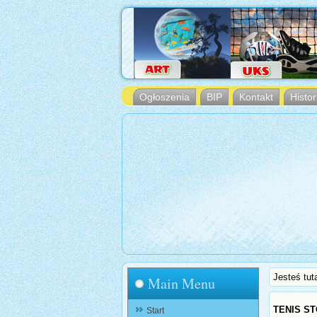
Ogłoszenia
BIP
Kontakt
Histor
Jesteś tut
Main Menu
TENIS S
Start