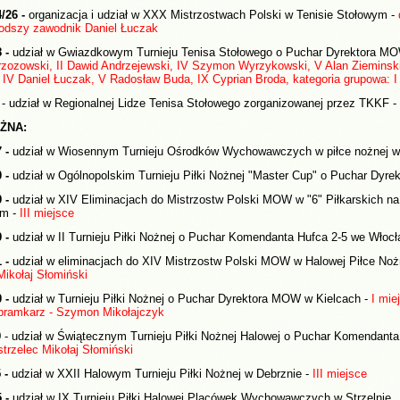
4/26 -
organizacja i udział w XXX Mistrzostwach Polski w Tenisie Stołowym -
łodszy zawodnik Daniel Łuczak
8 -
udział w Gwiazdkowym Turnieju Tenisa Stołowego o Puchar Dyrektora MO
ozowski, II Dawid Andrzejewski, IV Szymon Wyrzykowski, V Alan Zieminski, 
 IV Daniel Łuczak, V Radosław Buda, IX Cyprian Broda, kategoria grupowa: I
- udział w Regionalnej Lidze Tenisa Stołowego zorganizowanej przez TKKF -
ŻNA:
7 -
udział w Wiosennym Turnieju Ośrodków Wychowawczych w piłce nożnej w
0 -
udział w Ogólnopolskim Turnieju Piłki Nożnej "Master Cup" o Puchar Dyre
9 -
udział w XIV Eliminacjach do Mistrzostw Polski MOW w "6" Piłkarskich n
im -
III miejsce
9 -
udział w II Turnieju Piłki Nożnej o Puchar Komendanta Hufca 2-5 we Włoc
1 -
udział w eliminacjach do XIV Mistrzostw Polski MOW w Halowej Piłce Noż
 Mikołaj Słomiński
0 -
udział w Turnieju Piłki Nożnej o Puchar Dyrektora MOW w Kielcach -
I mie
 bramkarz - Szymon Mikołajczyk
9
- udział w Świątecznym Turnieju Piłki Nożnej Halowej o Puchar Komendanta
strzelec Mikołaj Słomiński
 -
udział w XXII Halowym Turnieju Piłki Nożnej w Debrznie -
III miejsce
 -
udział w IX Turnieju Piłki Halowej Placówek Wychowawczych w Strzelnie