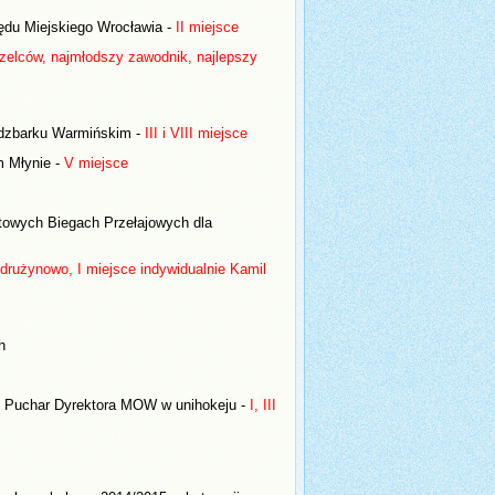
zędu Miejskiego Wrocławia -
II miejsce
 strzelców, najmłodszy zawodnik, najlepszy
idzbarku Warmińskim -
III i VIII miejsce
m Młynie -
V miejsce
etowych Biegach Przełajowych dla
drużynowo, I miejsce indywidualnie Kamil
h
o Puchar Dyrektora MOW w unihokeju -
I, III