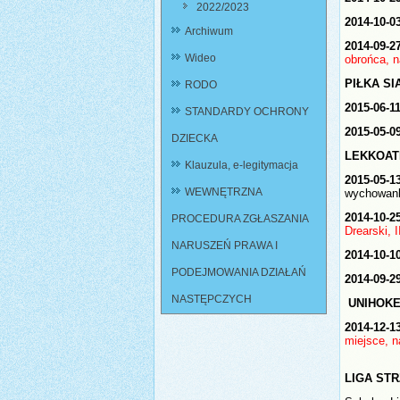
2022/2023
2014-10-0
Archiwum
2014-09-2
Wideo
obrońca, n
PIŁKA SI
RODO
2015-06-11
STANDARDY OCHRONY
2015-05-0
DZIECKA
LEKKOAT
Klauzula, e-legitymacja
2015-05-1
WEWNĘTRZNA
wychowan
2014-10-2
PROCEDURA ZGŁASZANIA
Drearski, 
NARUSZEŃ PRAWA I
2014-10-1
PODEJMOWANIA DZIAŁAŃ
2014-09-2
NASTĘPCZYCH
UNIHOKE
2014-12-1
miejsce, n
LIGA ST