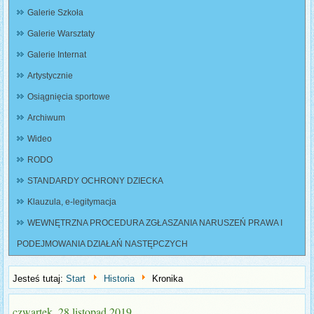
Galerie Szkoła
Galerie Warsztaty
Galerie Internat
Artystycznie
Osiągnięcia sportowe
Archiwum
Wideo
RODO
STANDARDY OCHRONY DZIECKA
Klauzula, e-legitymacja
WEWNĘTRZNA PROCEDURA ZGŁASZANIA NARUSZEŃ PRAWA I
PODEJMOWANIA DZIAŁAŃ NASTĘPCZYCH
Jesteś tutaj:
Start
Historia
Kronika
czwartek, 28 listopad 2019