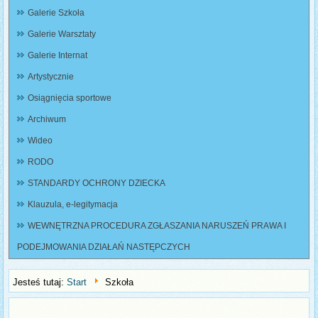
Galerie Szkoła
Galerie Warsztaty
Galerie Internat
Artystycznie
Osiągnięcia sportowe
Archiwum
Wideo
RODO
STANDARDY OCHRONY DZIECKA
Klauzula, e-legitymacja
WEWNĘTRZNA PROCEDURA ZGŁASZANIA NARUSZEŃ PRAWA I
PODEJMOWANIA DZIAŁAŃ NASTĘPCZYCH
Jesteś tutaj:
Start
Szkoła