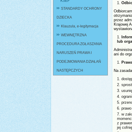
KSEF
Odbio
STANDARDY OCHRONY
Odbiorcami
otrzymani
DZIECKA
przez admi
Krajowej 
Klauzula, e-legitymacja
wystawion
WEWNĘTRZNA
Infor
lub org
PROCEDURA ZGŁASZANIA
Administr
NARUSZEŃ PRAWA I
ani do org
PODEJMOWANIA DZIAŁAŃ
Prawa
NASTĘPCZYCH
Na zasada
dostę
spros
usuni
ogran
przen
prawo
w zak
momenci
z prawem
jej cofni