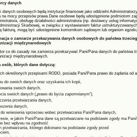
rcy danych
 danych osobowych będą instytucje finansowe jako oddzielni Administratorz
a na mocy przepisów prawa.Dane osobowe będą udostępnione podmiotom za
nistratora, obsługę działalności administratora (np. dostawcy usług informa
Administracji Skarbowej, w związku z wystawianiem faktur ustrukturyzowany
ą fakturą, mogą być udostępnione komornikom sądowym lub organom egzek
macja o zamiarze przekazywania danych osobowych do państwa trzecie
anizacji międzynarodowych
ator co do zasady nie zamierza przekazywać Pani/Pana danych do państwa t
anizacji międzynarodowych.
 osób, których dane dotyczą:
ch określonych przepisami RODO, posiada Pani/Pana prawo do żądania od ad
pu do swoich danych oraz uzyskania ich kopii,
towania swoich danych,
ęcia swoich danych („prawo do bycia zapomnianym”),
iczenia przetwarzania danych,
oszenia danych,
 do wniesienia sprzeciwu wobec przetwarzania Pani/Pana danych,
resie, w jakim Pani/Pana dane są przetwarzane na podstawie zgody ma Pani
e bez wpływu na zgodność
 przetwarzania, którego dokonano na podstawie zgody przed
ęciem,