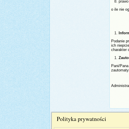
prawo
o ile nie 
Infor
Podanie p
ich niepr
charakter 
Zauto
Pani/Pana 
zautomat
Administr
Polityka prywatności