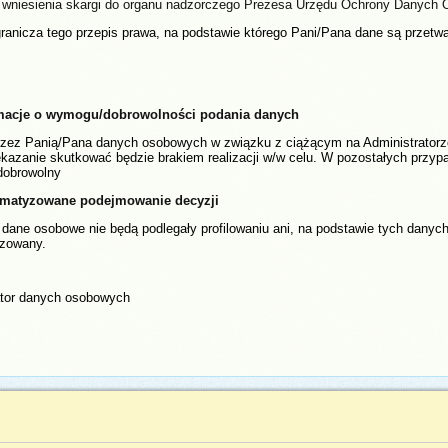
 wniesienia skargi do organu nadzorczego Prezesa Urzędu Ochrony Danych
ogranicza tego przepis prawa, na podstawie którego Pani/Pana dane są przetw
macje o wymogu/dobrowolności podania danych
rzez Panią/Pana danych osobowych w związku z ciążącym na Administrator
zekazanie skutkować będzie brakiem realizacji w/w celu. W pozostałych pr
dobrowolny
matyzowane podejmowanie decyzji
dane osobowe nie będą podlegały profilowaniu ani, na podstawie tych dany
yzowany.
ator danych osobowych