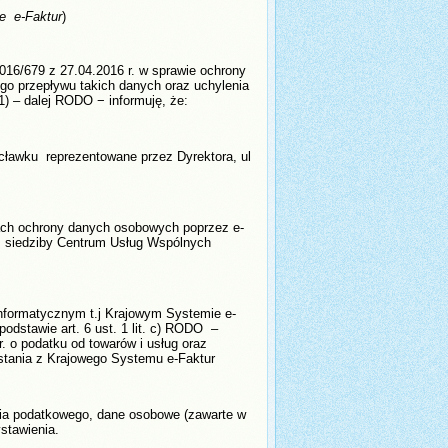
e e-Faktur
)
2016/679 z 27.04.2016 r. w sprawie ochrony
o przepływu takich danych oraz uchylenia
1) – dalej RODO − informuję, że:
awku reprezentowane przez Dyrektora, ul
ch ochrony danych osobowych poprzez e-
es siedziby Centrum Usług Wspólnych
nformatycznym t.j Krajowym Systemie e-
odstawie art. 6 ust. 1 lit. c) RODO –
. o podatku od towarów i usług oraz
ania z Krajowego Systemu e-Faktur
a podatkowego, dane osobowe (zawarte w
stawienia.