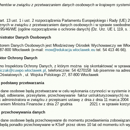
rahentów w związku z przetwarzaniem danych osobowych w krajowym systemi
art. 13 ust. 1 i ust. 2 rozporządzenia Parlamentu Europejskiego i Rady (UE) 
cznych w związku z przetwarzaniem danych osobowych i w sprawie swobodneg
95/46/WE (ogólne rozporządzenie o ochronie danych) (Dz. Urz. UE L 119, s. 
istrator Danych Osobowych
atorem Danych Osobowych jest Młodzieżowy Ośrodek Wychowawczy we Włocł
87-800 Włocławek (e-mail:
tel. 54 413 46 66).
ktor Ochrony Danych
o Inspektora Ochrony Danych, z którym można się skontaktować w sprawa
, telefonicznie: 54 4270158 lub pisemnie na adr
Oświatowych , ul. Wojska Polskiego 27, 87-800 Włocławek
i podstawy przetwarzania
 dane osobowe będą przetwarzane w celu wykonania czynności w systemie i
ląd, odbieranie, przesyłanie, przechowywanie faktur ustrukturyzowanych) na p
administratora w związku z przepisami ustawy z dnia z dnia 11 marca 2004 r
zeniem Ministra Finansów z dnia 27 grudnia 2021 r. w sprawie korzyst
 przechowywania danych
 dane osobowe będą przechowywane do momentu przedawnienia zobowiązani
) będą ponadto przechowywane w KSeF przez okres 10 lat od momentu ich wy