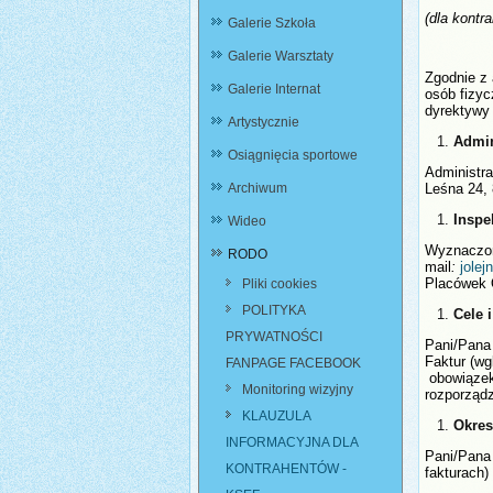
(dla kont
Galerie Szkoła
Galerie Warsztaty
Zgodnie z 
Galerie Internat
osób fizy
dyrektywy 
Artystycznie
Admin
Osiągnięcia sportowe
Administr
Archiwum
Leśna 24, 
Inspe
Wideo
Wyznaczon
RODO
mail
:
Placówek 
Pliki cookies
POLITYKA
Cele 
PRYWATNOŚCI
Pani/Pana
Faktur (wg
FANPAGE FACEBOOK
obowiązek 
Monitoring wizyjny
rozporząd
KLAUZULA
Okres
INFORMACYJNA DLA
Pani/Pana
KONTRAHENTÓW -
fakturach