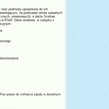
y oraz podmioty uprawnione do ich
pewniającym, na podstawie umów zawartych
tycznych, serwisowych), a także Szefowi
ch w KSeF. Dane osobowe, w związku z
ucyjnym.
go
rzeciego
ministratora:
/Pan prawo do cofnięcia zgody w dowolnym