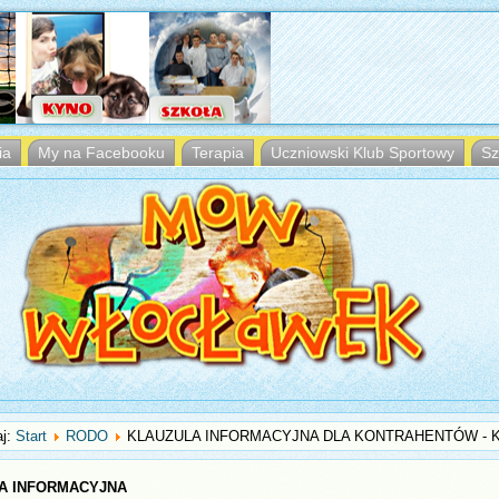
ia
My na Facebooku
Terapia
Uczniowski Klub Sportowy
Sz
aj:
Start
RODO
KLAUZULA INFORMACYJNA DLA KONTRAHENTÓW - 
A INFORMACYJNA