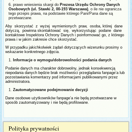
prawo wniesienia skargi do
Prezesa Urzędu Ochrony Danych
Osobowych (ul. Stawki 2, 00-193 Warszawa)
, o ile nie ogranicza
tego przepis prawa, na podstawie którego Pani/Pana dane są
przetwarzane.
Aby skorzystać z wyżej wymienionych praw, osoba, której dane
dotyczą, powinna skontaktować się, wykorzystując podane dane
kontaktowe Inspektora Ochrony Danych i poinformować go, z którego
prawa i w jakim zakresie chce skorzystać.
W przypadku jakichkolwiek żądań dotyczących wizerunku prosimy o
wskazanie konkretnego zdjęcia.
Informacje o wymogu/dobrowolności podania danych
Podanie danych ma charakter dobrowolny, jednak konsekwencją
niepodania danych będzie brak możliwości przeglądania fanpage’a lub
pozostawiania komentarzy pod informacjami publikowanymi przez
administratora.
Zautomatyzowane podejmowanie decyzji
Dane osobowe użytkowników fanpage’a nie będą przetwarzane w
sposób zautomatyzowany i nie będą profilowane.
Polityka prywatności