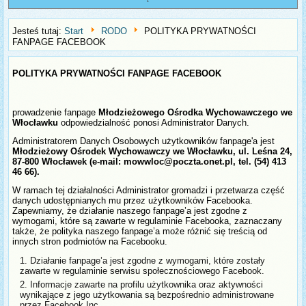
Jesteś tutaj:
Start
RODO
POLITYKA PRYWATNOŚCI
FANPAGE FACEBOOK
POLITYKA PRYWATNOŚCI FANPAGE FACEBOOK
Z
prowadzenie fanpage
Młodzieżowego Ośrodka Wychowawczego we
Włocławku
odpowiedzialność ponosi Administrator Danych.
Administratorem Danych Osobowych użytkowników fanpage'a jest
Młodzieżowy Ośrodek Wychowawczy we Włocławku, ul. Leśna 24,
87-800 Włocławek (e-mail:
mowwloc@poczta.onet.pl
, tel. (54) 413
46 66).
W ramach tej działalności Administrator gromadzi i przetwarza część
danych udostępnianych mu przez użytkowników Facebooka.
Zapewniamy, że działanie naszego fanpage’a jest zgodne z
wymogami, które są zawarte w regulaminie Facebooka, zaznaczany
także, że polityka naszego fanpage’a może różnić się treścią od
innych stron podmiotów na Facebooku.
Działanie fanpage’a jest zgodne z wymogami, które zostały
zawarte w regulaminie serwisu społecznościowego Facebook.
Informacje zawarte na profilu użytkownika oraz aktywności
wynikające z jego użytkowania są bezpośrednio administrowane
przez Facebook Inc.,