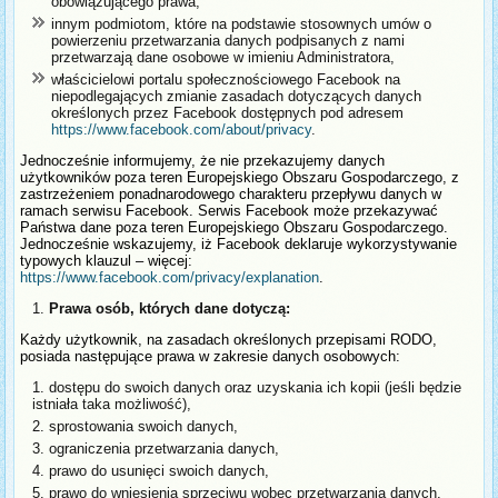
obowiązującego prawa;
innym podmiotom, które na podstawie stosownych umów o
powierzeniu przetwarzania danych podpisanych z nami
przetwarzają dane osobowe w imieniu Administratora,
właścicielowi portalu społecznościowego Facebook na
niepodlegających zmianie zasadach dotyczących danych
określonych przez Facebook dostępnych pod adresem
https://www.facebook.com/about/privacy
.
Jednocześnie informujemy, że nie przekazujemy danych
użytkowników poza teren Europejskiego Obszaru Gospodarczego, z
zastrzeżeniem ponadnarodowego charakteru przepływu danych w
ramach serwisu Facebook. Serwis Facebook może przekazywać
Państwa dane poza teren Europejskiego Obszaru Gospodarczego.
Jednocześnie wskazujemy, iż Facebook deklaruje wykorzystywanie
typowych klauzul – więcej:
https://www.facebook.com/privacy/explanation
.
Prawa osób, których dane dotyczą:
Każdy użytkownik, na zasadach określonych przepisami RODO,
posiada następujące prawa w zakresie danych osobowych:
dostępu do swoich danych oraz uzyskania ich kopii (jeśli będzie
istniała taka możliwość),
sprostowania swoich danych,
ograniczenia przetwarzania danych,
prawo do usunięci swoich danych,
prawo do wniesienia sprzeciwu wobec przetwarzania danych,