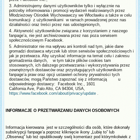
Administrujemy danymi użytkowników tylko i wyłącznie na
potrzeby informowania i promocji wydarzeń realizowanych przez
Młodzieżowy Ośrodek Wychowawczy we Włocławku a także w celu
komunikacji z użytkownikami w ramach prowadzonej przez nas
działalności oraz treści przez nas udostępnionych,
Aktywność użytkowników związana z korzystaniem z naszego
fanpage’a, nie jest archiwizowana przez nas poza serwisem
społecznościowym Facebook.
Administrator nie ma wpływu ani kontroli nad tym, jakie dane
gromadzi dostawca wtyczek lub stron serwisów społecznościowych i
jak je przetwarza. Aby uzyskać informacje na temat celu i zakresu
gromadzenia danych, w tym także plików cookies tam
stosowanych, ich dalszego przetwarzania i wykorzystywania przez
zewnętrznych dostawców oraz przysługujących użytkownikom
fanpage’a praw oraz opcji ustawień ochrony prywatności tych
dostawców, mogą Państwo zapoznać się z informacją u
odpowiedniego dostawcy: Facebook Inc., 1601
California Ave, Palo Alto, CA 94304, USA,
https://www.facebook.com/about/privacy/update
.
INFORMACJE O PRZETWARZANIU DANYCH OSOBOWYCH
Informacja kierowana jest w szczególności dla osób, które dokonały
subskrypcji fanpage’a poprzez kliknięcie ikony „Lubię to” lub
„Obserwuj” lub też opublikowały swój komentarz pod którymkolwiek z