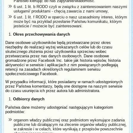
Państwo kierując do nas zapytanie/wiadomość.
6 ust. 1 lit. b RODO czyli w związku z zainteresowaniem naszymi
usługami/ produktami - chęcią zawarcia z nami umowy,
6 ust. 1 lit. f RODO w oparciu o nasz uzasadniony interes, którym
może być na przykład przesłanie Państwu komunikatu, którym
jesteście / możecie być zainteresowani.
Okres przechowywania danych
Dane osobowe użytkowników będą przetwarzane przez okres
niezbędny do realizacji wyżej wskazanych celów lub do czasu
skutecznego złożenia przez użytkownika sprzeciwu wobec
przetwarzania przez nas danych osobowych. Dane osobowe
gromadzone przez Facebook Inc. takie jak historia wpisów, historia
aktywności w serwisie i aplikacjach z nim powiązanych podlegają
retencji na zasadach określonych regulaminem serwisu
społecznościowego Facebook.
W przypadku informacji, które posiadamy w ramach udostępnionych
przez Państwa komentarzy, będą one dostępne na naszym serwisie
do czasu usunięcia ich przez autora lub administratora.
Odbiorcy danych
Państwa dane możemy udostępniać następującym kategoriom
podmiotów:
organom władzy publicznej oraz podmiotom wykonujące zadania
publiczne lub działającym na zlecenie organów władzy publicznej,
w zakresie i w celach, które wynikają z przepisów powszechnie