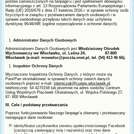
postów zamieszczonych na fanpage’u i jest spełnieniem obowiązku
informacyjnego z art. 13 Rozporządzenia Parlamentu Europejskiego i
Rady (UE) 2016/679 z dnia 27 kwietnia 2016 r. w sprawie ochrony osób
fizycznych w związku z przetwarzaniem danych osobowych i w
sprawie swobodnego przepływu takich danych oraz uchylenia
dyrektywy 95/46/WE (ogólne rozporządzenie o ochronie danych).
Administrator Danych Osobowych
Administratorem Danych Osobowych jest
Młodzieżowy Ośrodek
Wychowawczy we Włocławku, ul. Leśna 24, 87-800
Włocławek (e-mail:
mowwloc@poczta.onet.pl
, tel. (54) 413 46 66).
Inspektor Ochrony Danych
Wyznaczono Inspektora Ochrony Danych, z którym może się
Pani/Pan skontaktować w sprawach ochrony swoich danych
osobowych poprzez e-mail:
jolejniczak@cuwpo.wloclawek.pl
,
telefonicznie: 54 4270158 lub pisemnie na adres siedziby Centrum
Usług Wspólnych Placówek Oświatowych, ul. Wojska Polskiego 27,
87- 800 Włocławek
III. Cele i podstawy przetwarzania
Poprzez funkcjonowanie Naszego fanpage’a zbieramy i przetwarzany
następujące dane osobowe:
identyfikator użytkownika serwisu społecznościowego Facebook
(zazwyczaj zawierający imię i nazwisko) oraz inne dane