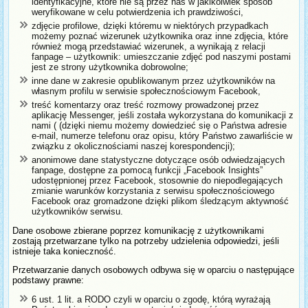
identyfikacyjne, które nie są przez nas w jakikolwiek sposób
weryfikowane w celu potwierdzenia ich prawdziwości,
zdjęcie profilowe, dzięki któremu w niektórych przypadkach
możemy poznać wizerunek użytkownika oraz inne zdjęcia, które
również mogą przedstawiać wizerunek, a wynikają z relacji
fanpage – użytkownik: umieszczanie zdjęć pod naszymi postami
jest ze strony użytkownika dobrowolne;
inne dane w zakresie opublikowanym przez użytkowników na
własnym profilu w serwisie społecznościowym Facebook,
treść komentarzy oraz treść rozmowy prowadzonej przez
aplikację Messenger, jeśli została wykorzystana do komunikacji z
nami ( (dzięki niemu możemy dowiedzieć się o Państwa adresie
e-mail, numerze telefonu oraz opisu, który Państwo zawarliście w
związku z okolicznościami naszej korespondencji);
anonimowe dane statystyczne dotyczące osób odwiedzających
fanpage, dostępne za pomocą funkcji „Facebook Insights”
udostępnionej przez Facebook, stosownie do niepodlegających
zmianie warunków korzystania z serwisu społecznościowego
Facebook oraz gromadzone dzięki plikom śledzącym aktywność
użytkowników serwisu.
Dane osobowe zbierane poprzez komunikację z użytkownikami
zostają przetwarzane tylko na potrzeby udzielenia odpowiedzi, jeśli
istnieje taka konieczność.
Przetwarzanie danych osobowych odbywa się w oparciu o następujące
podstawy prawne:
6 ust. 1 lit. a RODO czyli w oparciu o zgodę, którą wyrażają