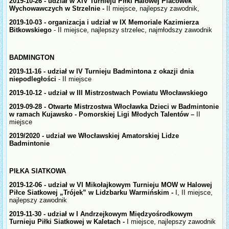
2019-10-26
- udział w XIV Turnieju Piłki Halowej Placówek
Wychowawczych w Strzelnie -
II miejsce, najlepszy zawodnik,
2019-10-03
-
organizacja i udział w IX Memoriale Kazimierza
Bitkowskiego
- II miejsce, najlepszy strzelec, najmłodszy zawodnik
BADMINGTON
2019-11-16
-
udział w IV Turnieju Badmintona z okazji dnia
niepodległości
- II miejsce
2019-10-12
- udział w III Mistrzostwach Powiatu Włocławskiego
2019-09-28
- Otwarte Mistrzostwa Włocławka Dzieci w Badmintonie
w ramach Kujawsko - Pomorskiej Ligi Młodych Talentów –
II
miejsce
2019/2020
- udział we Włocławskiej Amatorskiej Lidze
Badmintonie
PIŁKA SIATKOWA
2019-12-06
- udział w VI Mikołajkowym Turnieju MOW w Halowej
Piłce Siatkowej „Trójek” w Lidzbarku Warmińskim -
I, II miejsce,
najlepszy zawodnik
2019-11-30 -
udział w I Andrzejkowym Międzyośrodkowym
Turnieju Piłki Siatkowej w Kaletach -
I miejsce, najlepszy zawodnik