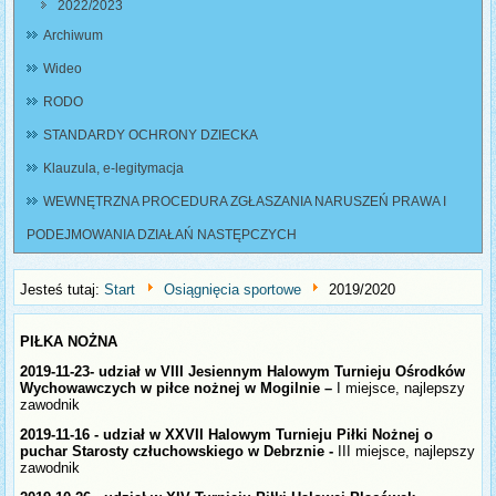
2022/2023
Archiwum
Wideo
RODO
STANDARDY OCHRONY DZIECKA
Klauzula, e-legitymacja
WEWNĘTRZNA PROCEDURA ZGŁASZANIA NARUSZEŃ PRAWA I
PODEJMOWANIA DZIAŁAŃ NASTĘPCZYCH
Jesteś tutaj:
Start
Osiągnięcia sportowe
2019/2020
PIŁKA NOŻNA
2019-11-23
- udział w VIII Jesiennym Halowym Turnieju Ośrodków
Wychowawczych w piłce nożnej w Mogilnie –
I miejsce, najlepszy
zawodnik
2019-11-16 -
udział w XXVII Halowym Turnieju Piłki Nożnej o
puchar Starosty człuchowskiego w Debrznie -
III miejsce, najlepszy
zawodnik