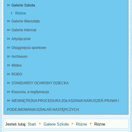
Galerie Szkoła
Różne
Galerie Warsztaty
Galerie Internat
Artystycznie
Osiągnięcia sportowe
Archiwum
Wideo
RODO
STANDARDY OCHRONY DZIECKA
Klauzula, e-legitymacja
WEWNĘTRZNA PROCEDURA ZGŁASZANIA NARUSZEŃ PRAWA I
PODEJMOWANIA DZIAŁAŃ NASTĘPCZYCH
Jesteś tutaj:
Start
Galerie Szkoła
Różne
Różne